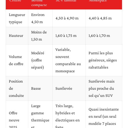
Critère
Berline
SUV familial
Monospace
compacte
Longueur
Environ
4,50 à 4,90 m
4,40 à 4,85 m
typique
4,50 m
Moins de
Hauteur
1,60 à 1,75 m
1,60 à 1,70 m
1,50 m
Variable,
Modéré
Parmi les plus
Volume
souvent
(coffre
généreux, sièges
de coffre
comparable au
séparé)
rabattables
monospace
Position
Surélevée mais
de
Basse
Surélevée
plus proche du
conduite
sol qu’un SUV
Large
Très large,
Quasi inexistante
Offre
gamme
hybrides et
en neuf (un seul
neuve
thermique
électriques en
modèle 7 places
2025
et
forte