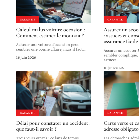
GARANTIE
GARANTIE
Calcul malus voiture occasion :
Assurer un scoo
Comment estimer le montant ?
: astuces et con
assurance facile
Acheter une voiture d'occasion peut
sembler une bonne affaire, mais il faut
…
Assurer un scooter 
sembler compliqué,
16 juin 2026
astuces
…
10 juin 2026
GARANTIE
GARANTIE
Délai pour constater un accident :
Carte verte et c
que faut-il savoir ?
adresse obligato
Trois jours ouvrés : ce laps de temps
Les démarches admin