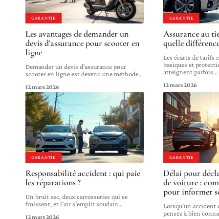
GARANTIE
GARANTIE
Les avantages de demander un
Assurance au tie
devis d’assurance pour scooter en
quelle différenc
ligne
Les écarts de tarifs
basiques et protect
Demander un devis d’assurance pour
atteignent parfois
…
scooter en ligne est devenu une méthode
…
12 mars 2026
12 mars 2026
GARANTIE
GARANTIE
Responsabilité accident : qui paie
Délai pour décl
les réparations ?
de voiture : co
pour informer s
Un bruit sec, deux carrosseries qui se
froissent, et l’air s’emplit soudain
…
Lorsqu'un accident d
pensez à bien connaî
12 mars 2026