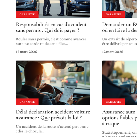
GARANTIE
GARANTIE
Responsabilités en cas d’accident
Demander un RC 
sans permis : Qui doit payer ?
où en faire la 
Rouler sans permis, c'est comme avancer
Un extrait de réperto
sur une corde raide sans filet
…
être délivré par tout
12 mars 2026
12 mars 2026
GARANTIE
GARANTIE
Délai déclaration accident voiture
Assurance auto 
assurance : Que prévoit la loi ?
options fiables
à risque
Un accident de la route n’attend personne
: dès le choc, la
…
Statistiquement, u
n'est pas seulement