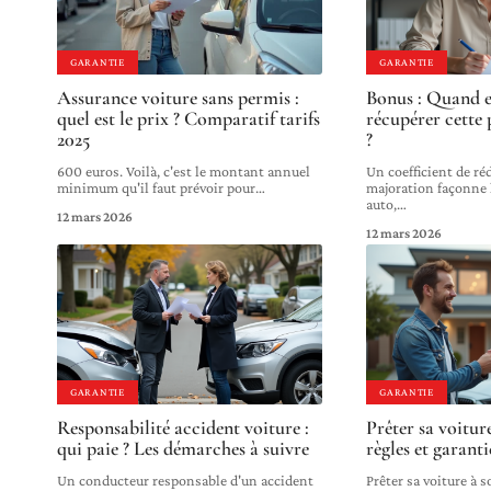
GARANTIE
GARANTIE
Assurance voiture sans permis :
Bonus : Quand 
quel est le prix ? Comparatif tarifs
récupérer cette 
2025
?
600 euros. Voilà, c'est le montant annuel
Un coefficient de ré
minimum qu'il faut prévoir pour
…
majoration façonne 
auto,
…
12 mars 2026
12 mars 2026
GARANTIE
GARANTIE
Responsabilité accident voiture :
Prêter sa voiture
qui paie ? Les démarches à suivre
règles et garanti
Un conducteur responsable d'un accident
Prêter sa voiture à so