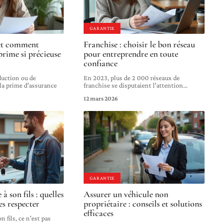
GARANTIE
et comment
Franchise : choisir le bon réseau
prime si précieuse
pour entreprendre en toute
confiance
duction ou de
En 2023, plus de 2 000 réseaux de
la prime d'assurance
franchise se disputaient l'attention
…
12 mars 2026
GARANTIE
 à son fils : quelles
Assurer un véhicule non
es respecter
propriétaire : conseils et solutions
efficaces
n fils, ce n'est pas