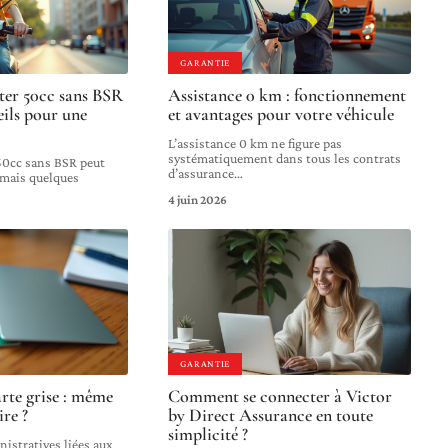
GARANTIE
ter 50cc sans BSR
Assistance 0 km : fonctionnement
seils pour une
et avantages pour votre véhicule
L’assistance 0 km ne figure pas
systématiquement dans tous les contrats
50cc sans BSR peut
d’assurance
…
 mais quelques
4 juin 2026
GARANTIE
arte grise : même
Comment se connecter à Victor
ire ?
by Direct Assurance en toute
simplicité ?
istratives liées aux