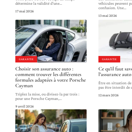
détermine la validité d’une
…
véhicules peuvent pa
confusion. Une
…
17 mai 2026
13 mai 2026
GARANTIE
GARANTIE
Choisir son assurance auto :
Ce qu’il faut sav
comment trouver les différentes
l’assurance auto
formules adaptées à votre Porsche
Être en situation de
Cayman
pas être interdit de
Triplez la mise, ou divisez-la par trois :
12 mars 2026
pour une Porsche Cayman,
…
9 avril 2026