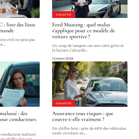
GARANTIE
: liste des lieux
Ford Mustang : quel malus
demande
s’applique pour ce modèle de
voiture sportive ?
ire civil ne peut pas
es
…
Un coup de tampon sur une carte grise et
la facture s'alourdit
…
12 mars 2026
GARANTIE
malussé : des
Assurance tous risques : que
 pour conducteurs
couvre-t-elle vraiment ?
Un chiffre brut : près de 60% des véhicules
neufs circulant en
…
n conducteur malussé
 un chiffre dans un