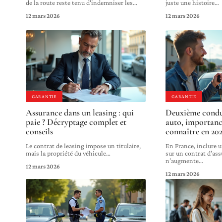
de la route reste tenu d'indemniser les
…
juste une histoire
…
12 mars 2026
12 mars 2026
GARANTIE
GARANTIE
Assurance dans un leasing : qui
Deuxième conduc
paie ? Décryptage complet et
auto, importanc
conseils
connaître en 202
Le contrat de leasing impose un titulaire,
En France, inclure 
mais la propriété du véhicule
…
sur un contrat d’as
n’augmente
…
12 mars 2026
12 mars 2026