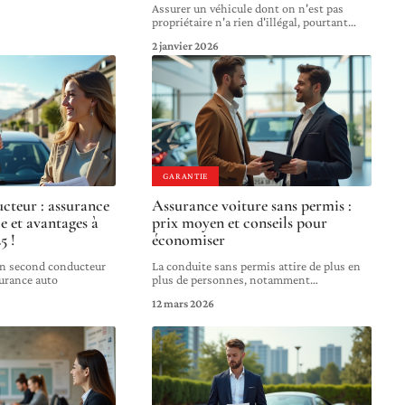
Assurer un véhicule dont on n'est pas
propriétaire n'a rien d'illégal, pourtant
…
2 janvier 2026
GARANTIE
teur : assurance
Assurance voiture sans permis :
e et avantages à
prix moyen et conseils pour
5 !
économiser
un second conducteur
La conduite sans permis attire de plus en
surance auto
plus de personnes, notamment
…
12 mars 2026