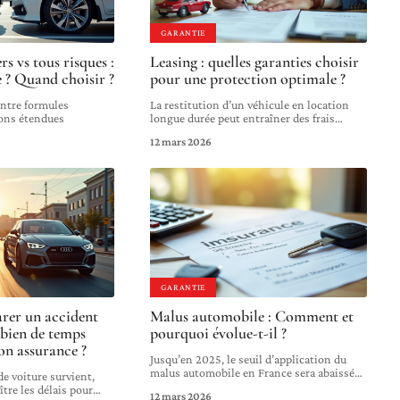
GARANTIE
rs vs tous risques :
Leasing : quelles garanties choisir
e ? Quand choisir ?
pour une protection optimale ?
 entre formules
La restitution d’un véhicule en location
ions étendues
longue durée peut entraîner des frais
…
12 mars 2026
GARANTIE
arer un accident
Malus automobile : Comment et
mbien de temps
pourquoi évolue-t-il ?
on assurance ?
Jusqu’en 2025, le seuil d’application du
malus automobile en France sera abaissé
…
e voiture survient,
tre les délais pour
…
12 mars 2026