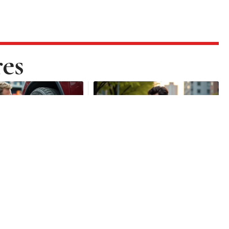
res
DÉPLACEMENTS
vitesse t’ou H :
Salonautomonaco.com et
faire le bon choix
écologie : trouver un
modèle plus propre sans
exploser son budget
1 août 2026