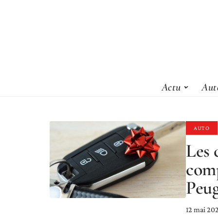
Actu
Aut
AUTO
Les 
comp
Peug
12 mai 20