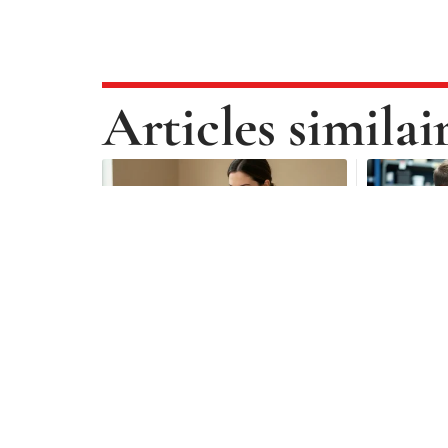
Articles similai
FORMALITÉS
AUTO
Fiches mémo vérification
Indice de 
permis PDF : retenir
comment 
l’essentiel en quelques
de pneu ?
minutes
3 août 2026
5 août 2026