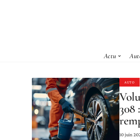
Actu
Aut
AUTO
Volu
308 
remp
10 juin 20