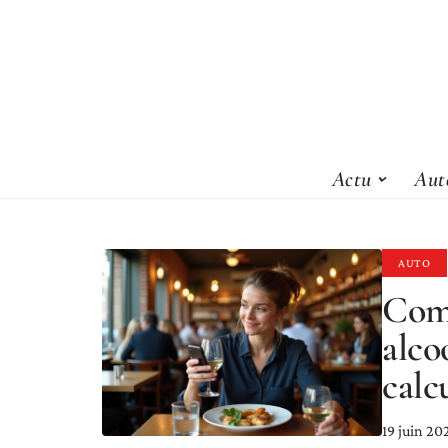
Actu
Aut
AUTO
Comm
alco
calc
19 juin 20