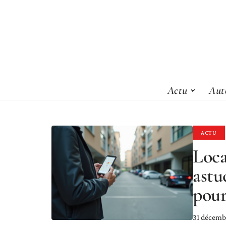
Actu
Aut
ACTU
Loca
astu
pour
31 décemb