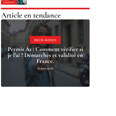
GARANTIE
Article en tendance
DEUX-ROUES
Permis A1 : Comment vérifier si
je l’ai ? Démarches et validité en
France.
12 mars 2026