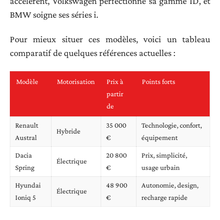
accélèrent, Volkswagen perfectionne sa gamme ID, et
BMW soigne ses séries i.
Pour mieux situer ces modèles, voici un tableau
comparatif de quelques références actuelles :
Modèle
Motorisation
Prix à
Points forts
partir
de
Renault
35 000
Technologie, confort,
Hybride
Austral
€
équipement
Dacia
20 800
Prix, simplicité,
Électrique
Spring
€
usage urbain
Hyundai
48 900
Autonomie, design,
Électrique
Ioniq 5
€
recharge rapide