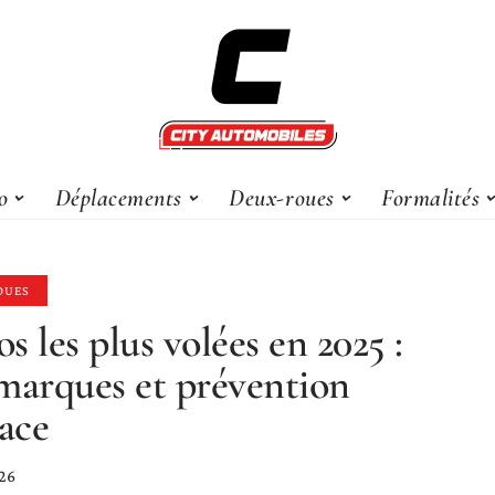
o
Déplacements
Deux-roues
Formalités
OUES
s les plus volées en 2025 :
marques et prévention
cace
26