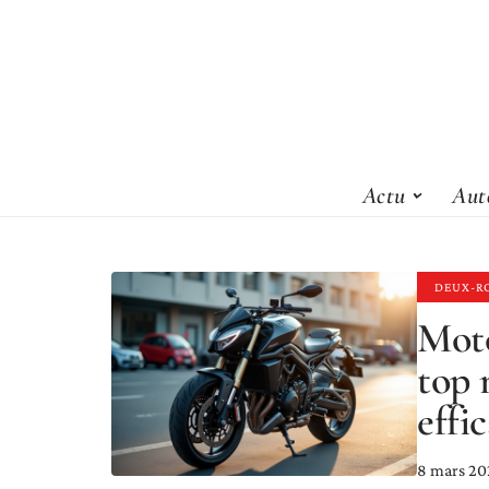
Actu
Aut
DEUX-R
Moto
top 
effi
8 mars 20