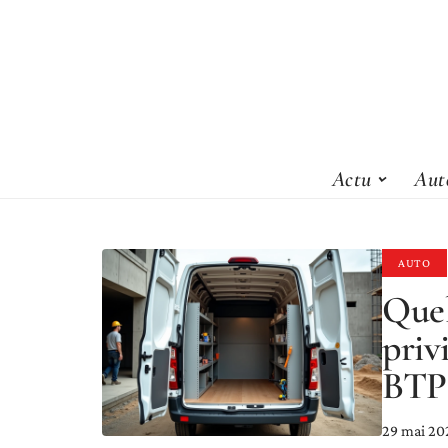
Actu
Aut
AUTO
Quel
priv
BTP
29 mai 20