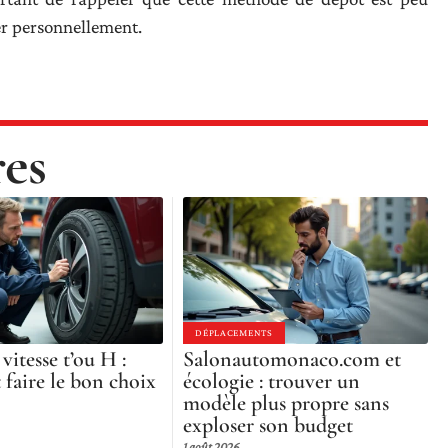
r personnellement.
res
DÉPLACEMENTS
vitesse t’ou H :
Salonautomonaco.com et
faire le bon choix
écologie : trouver un
modèle plus propre sans
exploser son budget
1 août 2026