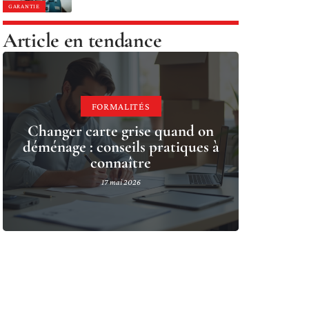
GARANTIE
Article en tendance
FORMALITÉS
Changer carte grise quand on
déménage : conseils pratiques à
connaître
17 mai 2026