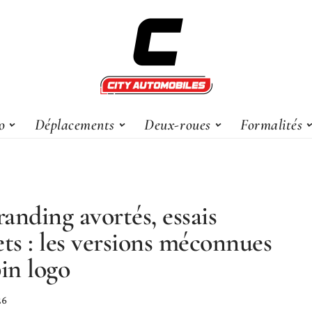
o
Déplacements
Deux-roues
Formalités
anding avortés, essais
ets : les versions méconnues
pin logo
26