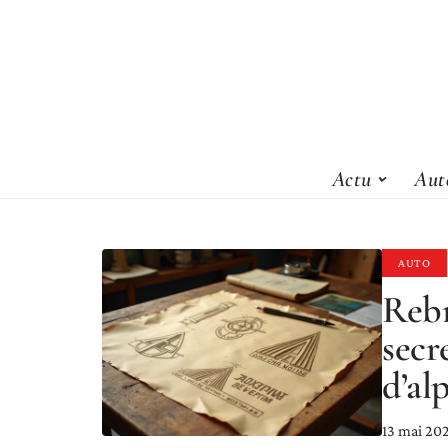
Actu
Aut
AUTO
Rebr
secr
d’al
13 mai 20